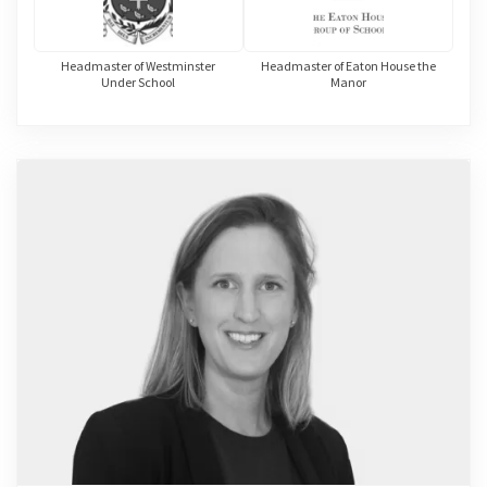
Headmaster of Westminster
Headmaster of Eaton House the
Under School
Manor