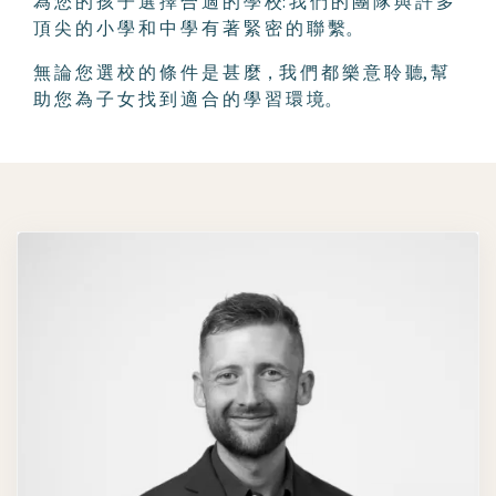
為 您 的 孩 子 選 擇 合 適 的 學 校: 我 們 的 團 隊 與 許 多
頂 尖 的 小 學 和 中 學 有 著 緊 密 的 聯 繫。
無 論 您 選 校 的 條 件 是 甚 麼，我 們 都 樂 意 聆 聽, 幫
助 您 為 子 女 找 到 適 合 的 學 習 環 境。