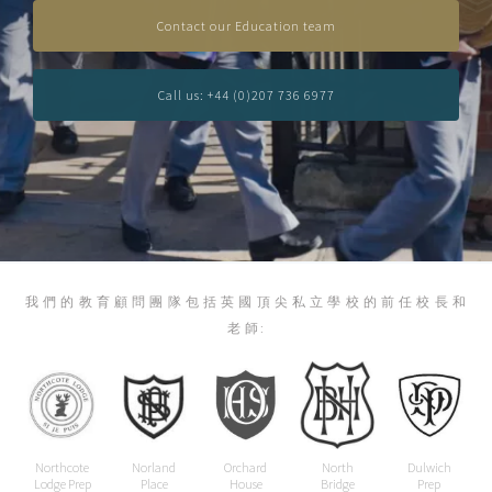
Contact our Education team
Call us: +44 (0)207 736 6977
我 們 的 教 育 顧 問 團 隊 包 括 英 國 頂 尖 私 立 學 校 的 前 任 校 長 和
老 師:
Northcote
Norland
Orchard
North
Dulwich
All
Lodge Prep
Place
House
Bridge
Prep
Sc