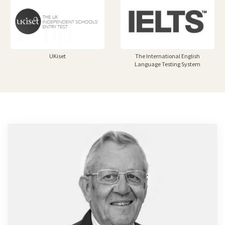
UKiset
The International English
Language Testing System