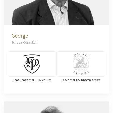
George
Schools Consultant
Head Teacher at Dulwich Prep
Teacher at The Dragon, Oxford