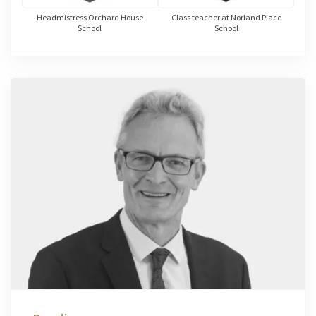
Headmistress Orchard House
Class teacher at Norland Place
School
School