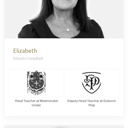
Elizabeth
Schools Consultant
Head Teacher at Westminster
Deputy Head Teacher at Dulwich
Under
Prep