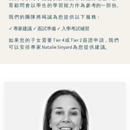
育 顧 問 會 以 學 生 的 學 習 能 力 作 為 參 考的一 部 份。
我 們 的 團 隊 將 竭 誠 為 您 提 供 以 下 服 務：
✓ 專家建議 ✓ 面試準備 ✓ 入學考試補習
如 果 您 的 子 女 需 要 Tier 4 或 Tier 2 簽 證 申 請，我 們
可 以 安 排 專 家 Natalie Sinyard 為 您 提 供 建 議。