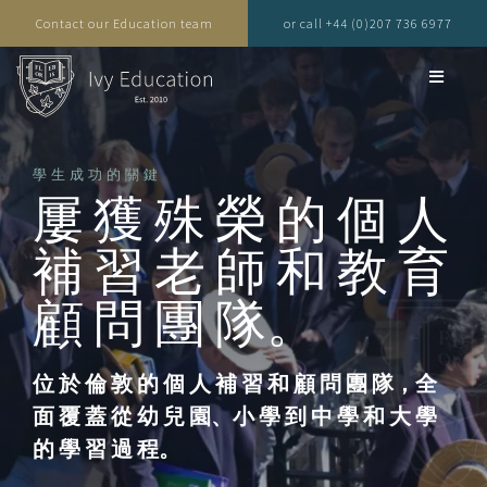
Contact our Education team
or call +44 (0)207 736 6977
學生成功的關鍵
屢 獲 殊 榮 的 個 人
補 習 老 師 和 教 育
顧 問 團 隊。
位 於 倫 敦 的 個 人 補 習 和 顧 問 團 隊，全
面 覆 蓋 從 幼 兒 園、小 學 到 中 學 和 大 學
的 學 習 過 程。