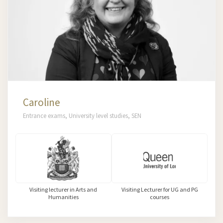
Caroline
Entrance exams, University level studies, SEN
Visiting lecturer in Arts and
Visiting Lecturer for UG and PG
Humanities
courses