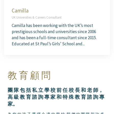
Camilla
UK Universities & Careers Consultant
Camilla has been working with the UK’s most
prestigious schools and universities since 2006
and has been a full-time consultant since 2015.
Educated at St Paul’s Girls’ School and...
教 育 顧 問
團 隊 包 括 私 立 學 校 前 任 校 長 和 老 師，
高 級 教 育 諮 詢 專 家 和 特 殊 教 育 諮 詢 專
家。