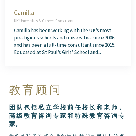
Camilla
UK Universities & Careers Consultant
Camilla has been working with the UK’s most
prestigious schools and universities since 2006
and has been a full-time consultant since 2015.
Educated at St Paul’s Girls’ School and...
教 育 顾 问
团 队 包 括 私 立 学 校 前 任 校 长 和 老 师，
高 级 教 育 咨 询 专 家 和 特 殊 教 育 咨 询 专
家。