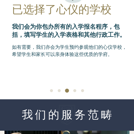
学生签证。
我 们 的 服 务 范 畴