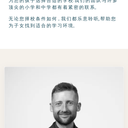
为 您 的 孩 子 选 择 合 适 的 学 校: 我 们 的 团 队 与 许 多
顶 尖 的 小 学 和 中 学 都 有 着 紧 密 的 联 系。
无 论 您 择 校 条 件 如 何，我 们 都 乐 意 聆 听, 帮 助 您
为 子 女 找 到 适 合 的 学 习 环 境。