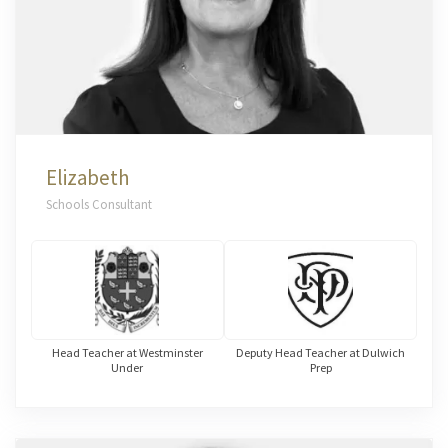
Elizabeth
Schools Consultant
Head Teacher at Westminster
Deputy Head Teacher at Dulwich
Under
Prep