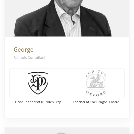
George
Schools Consultant
Head Teacher at Dulwich Prep
Teacher at The Dragon, Oxford