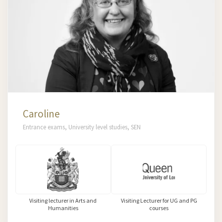
Caroline
Entrance exams, University level studies, SEN
Visiting lecturer in Arts and
Visiting Lecturer for UG and PG
Humanities
courses