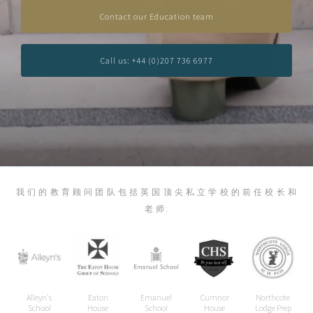
Contact our Education team
Call us: +44 (0)207 736 6977
我 们 的 教 育 顾 问 团 队 包 括 英 国 顶 尖 私 立 学 校 的 前 任 校 长 和
老 师:
Northcote
Norland
Orchard
North
Millfield
Lodge Prep
Place
House
Bridge
School