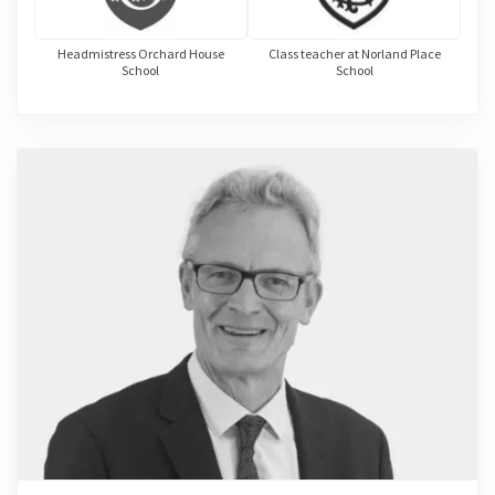
Headmistress Orchard House
Class teacher at Norland Place
School
School