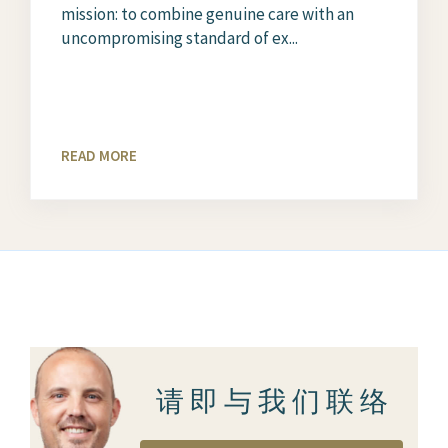
mission: to combine genuine care with an
uncompromising standard of ex...
READ MORE
请 即 与 我 们 联 络