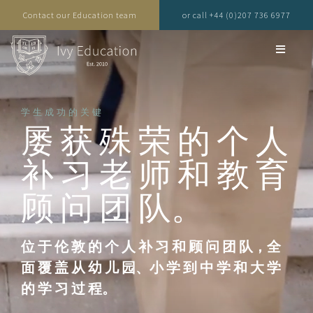
Contact our Education team
or call +44 (0)207 736 6977
学生成功的关键
屡 获 殊 荣 的 个 人
补 习 老 师 和 教 育
顾 问 团 队。
位 于 伦 敦 的 个 人 补 习 和 顾 问 团 队，全
面 覆 盖 从 幼 儿 园、小 学 到 中 学 和 大 学
的 学 习 过 程。