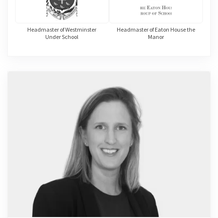
Headmaster of Westminster
Headmaster of Eaton House the
Under School
Manor