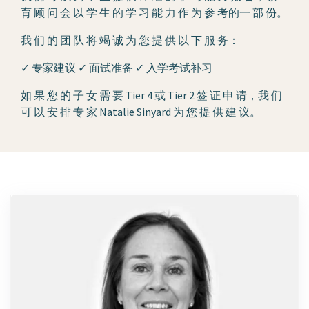
育 顾 问 会 以 学 生 的 学 习 能 力 作 为 参 考的一 部 份。
我 们 的 团 队 将 竭 诚 为 您 提 供 以 下 服 务：
✓ 专家建议 ✓ 面试准备 ✓ 入学考试补习
如 果 您 的 子 女 需 要 Tier 4 或 Tier 2 签 证 申 请，我 们
可 以 安 排 专 家 Natalie Sinyard 为 您 提 供 建 议。